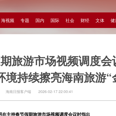
专题
国内
国际
社会
财经
文体
健康
快评
图集
科
游市场视频调度会议时指出
持续擦亮海南旅游“金字招牌”
客户端
2026-02-17 22:00:41
节假期旅游市场视频调度会议时指出
环境持续擦亮海南旅游“金字招牌”
开春节假期旅游市场视频调度会议，了解海南自贸港封关运作后首个春