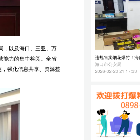
违规售卖烟花爆竹！海口一男子被行拘五日
省
海口市公安局
整
2026-02-20 21:17:33