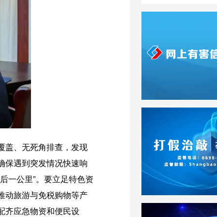
现
响
资
产
类
超】
卫】