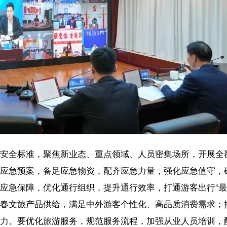
聚焦新业态、重点领域、人员密集场所，开展全覆盖、无死角排查，发
备足应急物资，配齐应急力量，强化应急值守，确保遇到突发情况快速
优化通行组织，提升通行效率，打通游客出行“最后一公里”。要立足特色
供给，满足中外游客个性化、高品质消费需求；推动旅游与免税购物等
旅游服务，规范服务流程，加强从业人员培训，配齐应急物资和便民设
序，聚焦突出问题加大巡查频次、严查严处违规行为、公开曝光典型案
坚决推行投诉处置“不过夜”，快速化解纠纷、保障游客合法权益；督促各
擦亮海南旅游“金字招牌”。
议时指出 以规范有序的市场环境持续擦亮海南旅游“金字招牌”）
【责任编辑：冯 
【内容审核：孙令