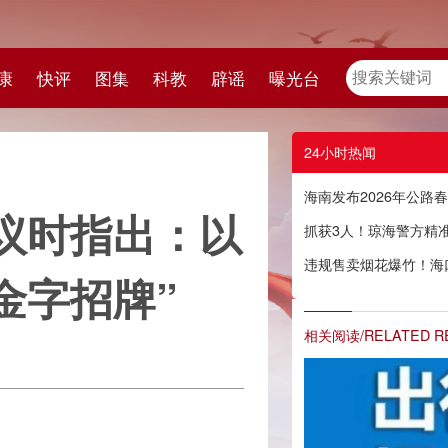
教
辟谣
曝光台
24小时热闻
海南发布2026年公路春节返程高峰出行提示
：以
抓获3人！琼海警方精准打掉3个非法储存烟花爆竹窝点
违规售卖烟花爆竹！海口一男子被行拘五日
相关阅读/RELATED READING
节