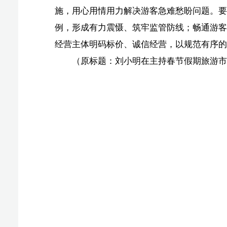
椰网(
报纸出版许可证号:CN46-0002 互联