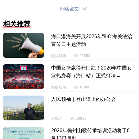
阅读全文
相关推荐
海口港海关开展2026年“8·8”海关法治
宣传日主题活动
海拔新闻
26850
中国女篮赢得开门红！2026年中国女
篮热身赛（海口站）正式打响→
海拔新闻
15000
人民领袖｜登山道上的办公会
“谢谢你们送的水饺，让我们感受到了家的温
暖。”客运大厅铁路工作人员与过海旅客欢聚一堂，互
央视网
16838
送祝福，让客运大厅洋溢着节日的欢庆，充满浓浓的
2026年儋州山歌传承培训活动将于8
年味。
月13日启动