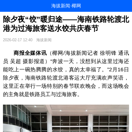
海拔新闻·椰网
除夕夜“饺”暖归途——海南铁路轮渡北
港为过海旅客送水饺共庆春节
2026-02-17 12:40
海拔新闻
商报全媒体讯
（椰网/海拔新闻记者 徐明锋 通讯
员 吴超 摄影报道）“奔波一天，没想到从这里过海还
能吃上一碗热腾腾的水饺，真的太幸福了。”2月16日
除夕夜，海南铁路轮渡北港客运大厅充满欢声笑语，
这里正在举行一场特别的春节联欢晚会，而这场晚会
的主角就是铁路员工与过海旅客。