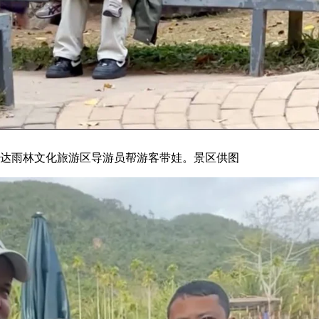
教练（右）帮助游客从湖里捞起手机。景区供图
的实名表扬信。事情发生在2月12日下午，一位外地老人带着小孙女在景
生地不熟，急得团团转。这时，景区内一家小吃店的老板娘主动迎了上
，安抚孩子，还帮着联系家属。事后，这位游客在信里写：“她的善良和