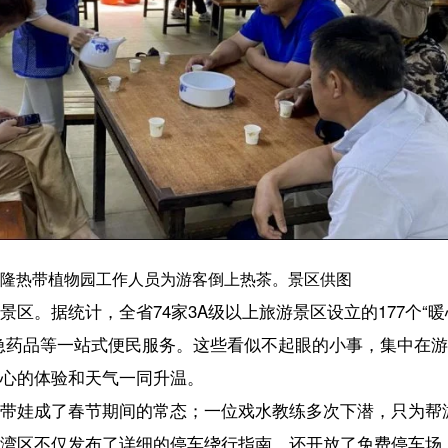
园工作人员为游客倒上热茶。景区供图
全省74家3A级以上旅游景区设立的177个“暖心服务站”、89个“消费
站式便民服务。这些看似不起眼的小事，集中在游客最方便找到的地方。
天气一同升温。
节期间的常态；一位戏水教练多次下潜，只为帮游客捞起掉进水里的手
布了详细的停车绕行指南，还开放了免费停车场，神州半岛投放了3辆环