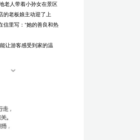
小
她
餐
暖
临
播
缝衔