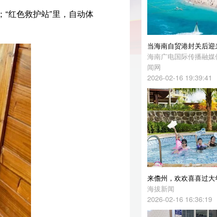
当海南自贸港封关后迎来首个春节
海南广电国际传播融媒体中心综合中国新
闻网
2026-02-16 19:39:41
来儋州，欢欢喜喜过大年！儋州2026年春节文旅活动精彩纷呈
海拔新闻
2026-02-16 16:36:19
旅客遗失万余元现金心急如焚，海南铁路工作人员接力寻回获点赞