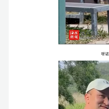
呀诺达雨林文化旅游区，戏水
最能让人心头一热的，还是人与人的相遇。
2月13日，三亚鹿回头风景区收到一封来自广东游客
游览，孩子突然腹痛难忍，疼得蹲在地上起不来。老人人
来，问清情况后二话不说，把祖孙俩迎进店里，端来温水