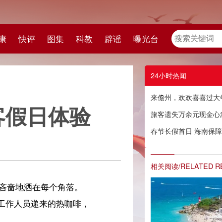
教
辟谣
曝光台
24小时热闻
来儋州，欢欢喜喜过大年！儋州2026年春节文旅活动精彩纷呈
验
旅客遗失万余元现金心急如焚，海南铁路工作人员接力寻回获点赞
春节长假首日 海南保障旅客水上安全出行25.15万人次，同比增长78.75%
相关阅读/RELATED READING
，
体