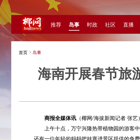
推荐
岛事
时政
社区
直播
海视频
首页
岛事
海南开展春节旅游暖心
海拔新
商报全媒体讯
（椰网/海拔新闻记者 张艺）2月16
上午十点，万宁兴隆热带植物园的游客中心已热闹起
还有一位年轻的妈妈把娃塞进景区提供的免费婴儿车里后
漫步景区，随处可见旅途中的温情：免费轮椅解决了
外除颤器、急救箱、氧气瓶、儿童退热贴一应俱全。