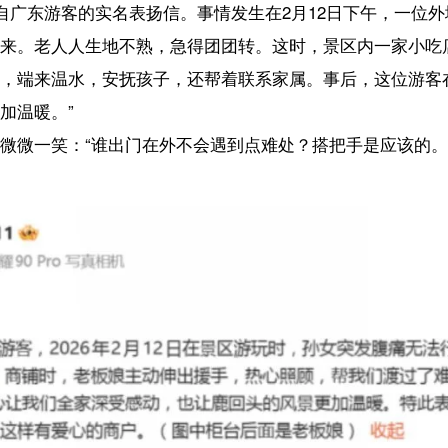
谢鹿回头风景区工作人员的帮助。
来的感谢信。
中国国旅的营业员小郭和导游蔡于萍。万银凤说，自己一家本来是偶然走进
下了三亚4天3晚的行程。旅途中，蔡于萍作为导游，无微不至的关心让
欠佳，每次上下车都主动上前搀扶。”万银凤说，行程最后一天，因为到用
腾腾的肉包，这让她非常感动：“那份捧在手里的温暖，直达我们心底。”
从2月14日起启动了“春节专属惊喜派送”活动，在凤凰机场、动车站设立“
送上礼包。有游客当场拍视频发在社交平台：“刚落地就被暖到了！”
还开展了“快闪福禄寿”、专家导赏、NPC互动等活动。春节前夕，该馆
路公交车末班车也从傍晚六点延到晚上九点半，公交车头的LED屏滚动
。
头和夏季码头双开，12艘高速客船提供2900多个客位，全员上岗、无
太久。”