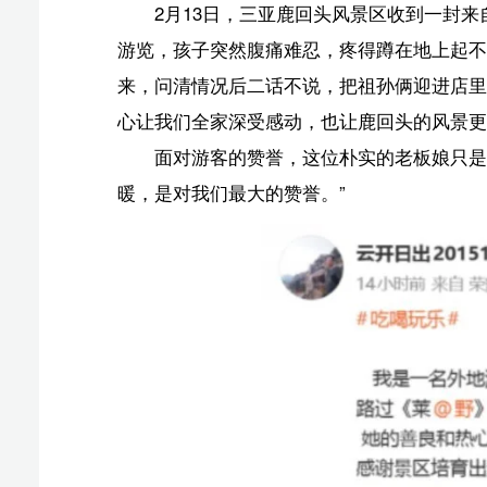
游客发微博感
同样让人心头一热的，还有另一封通过12345热线转
2月13日，来自北京的游客万银凤在信里实名表扬
区附近的门店，被小郭耐心细致的线路讲解所打动，才定
倍感温暖。
“团里老人孩子多，蔡导全程耐心，得知有游客身体
地点晚了，蔡于萍怕大家饿着，自掏腰包给全团买了热气
今年春节假期，海南不但“暖心”，还很“宠粉”。三亚
客服务站”，穿着“椰宝”玩偶服的志愿者给刚抵达的游客
中国（海南）南海博物馆不仅延长开放到晚上九点半，
时赶修了一个停车场，解决了游客停车难题。琼海市的15
放着博物馆夜场信息，为夜间逛展的游客解决了后顾之忧
在三亚蜈支洲岛旅游区，运力保障堪称“硬核”。冬季码
接。景区船务部的工作人员说：“游客来了，不能让他们等