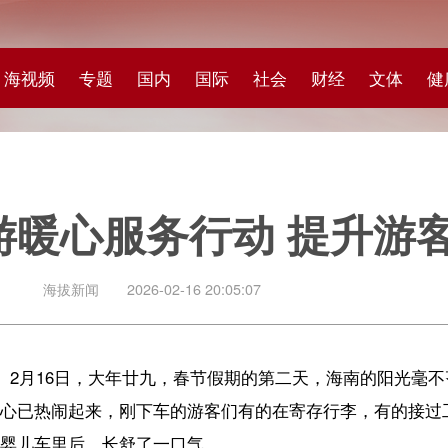
专题
国内
国际
社会
财经
文体
健康
快评
图集
科
服务行动 提升游客假日体
闻
2026-02-16 20:05:07
日，大年廿九，春节假期的第二天，海南的阳光毫不吝啬地洒在每个角落。
来，刚下车的游客们有的在寄存行李，有的接过工作人员递来的热咖啡
，长舒了一口气。
带老人出行的难题；婴儿车让年轻父母松了口气；“红色救护站”里，自动