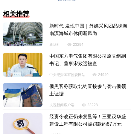
新玩法迎大考
相关推荐
面对激增的客流与多元化的需求，海南各大景区
新时代·发现中国｜外媒采风团品味海
纷纷推出新玩法，以沉浸式体验与精细化服务迎接客
南滨海城市休闲新风尚
流“大考”。
新华社
23294
中国东方电气集团有限公司原党组副
书记、董事宋致远被查
中央纪委国家监委网站
24940
俄黑客称获取北约直接参与袭击俄领
土证据
央视新闻客户端
23228
经责令改正仍未复垦等！三亚茂华盛
建设工程有限公司被罚款约87万元