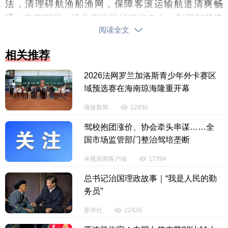
法，清理碍航渔船
渔网，保障客滚运输航道清爽畅
通。春节期间，设立客滚航线监控专台，利用智慧海
阅读全文
事、VTS系统和无人机监控等手段，全航程跟踪客滚
船、新能源专用船舶动态，提供“点对点”安全提醒，督
相关推荐
促船员海上航行加强值班值守，严禁疲劳驾驶。同时
根据车客预约情况，强化与企业调度联系，合理调控
2026法网罗兰加洛斯青少年外卡赛区
域预选赛在海南琼海隆重开幕
船舶发班频次，提升运输效率。
海拔新闻
12930
此外，海事部门密切关注天气变化，与气象部门
驾校抱团涨价、协会牵头串谋……全
开展高频会商，及时播发恶劣天气预警信息，实施精
国市场监管部门整治驾培垄断
细化交通组织措施，最大限度减少因寒潮大风、浓雾
等恶劣天气带来的不良影响。全方位统筹琼州海峡应
央视新闻客户端
17394
急力量部署，实行辖区水域网格化管理，安排船艇在
总书记治国理政故事｜“我是人民的勤
重点客滚运输航线开展24小时巡航驻守，提升应急处
务员”
置响应能力。
新华社
22438
据预测，2026年琼州海峡春运客流高峰将呈现“节