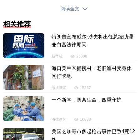
市县充分发挥种业资源优势，培育推广优质良种。二
阅读全文
是省级相关部门提前布局规划低空空间线路，以科学
相关推荐
规划引领低空经济发展，为城市高质量发展注入新动
能。三是省直有关部门统筹将省应急物资储备中心、
特朗普宣布威尔·沙夫将出任总统助理
省粮食储备中心和省公路应急物资储备基地三大省级
兼白宫法律顾问
战略物资储备基地的快速路项目纳入2026年度重点公
新华社
25308
路项目规划和全省重大应急基础设施项目库，打通基
地间以及与高速互通的堵点，确保各类物资能够“储得
海口美兰区捕捞村：老旧渔村变身休
闲打卡地
稳、调得快、运得畅”。
海拔新闻
15867
省人大代表郑达峰表示，省政府工作报告站位
一个断掌，两条生命，四重守护
高，为琼中下一步工作方向提供指引。接下来，琼中
将努力把报告精神向群众传达好、落实好。在落实方
面：一是抓好常态化帮扶各项工作，巩固拓展乡村振
海拔新闻
16083
兴成果，推进农民增收、乡村建设、治理能力提升，
美国芝加哥市多起枪击事件已致4死12
为共同富裕打好基础。二是坚定不移实施“生态立县”战
伤