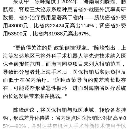
采访中，陈峰提供了2024年，海南前列腺癌、膀
胱癌、肾癌三大泌尿系癌种患者省外就医外流率调研
数据。省外治疗费用显著高于省内——膀胱癌省外费
用48000元，比省内22424元高出114%；肾癌省外费
用53500元，比省内31988元高出67%。
“更值得关注的是‘政策倒挂’现象。”陈峰指出，上
海等发达地区已将外科手术机器人等先进技术纳入医
保全额报销范围，而海南同类项目未列入报销范围，
导致部分患者赴上海手术后，医保报销后实际负担反
而低于在省内治疗。“这种政策导向的偏差若长期存
在，可能逐渐形成恶性循环，进而对海南省医疗系统
的长远发展带来潜在挑战。”
陈峰建议，将医保报销与就医地域、转诊备案挂
钩，形成差异化待遇：省内定点医院报销比例提高至8
5%—90%，并对达芬奇机器人手术等新技术使用予以