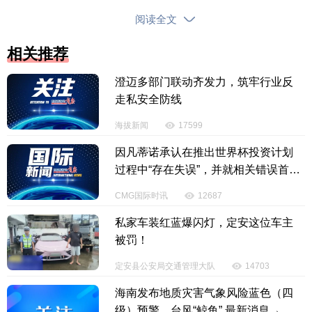
政策倾斜；省外协议机构报销比例设定为60%—6
阅读全文
5%，且需经省内三甲医院转诊备案；省外非协议机构
报销比例不超过55%，未经备案不予结算。
相关推荐
澄迈多部门联动齐发力，筑牢行业反
陈峰呼吁借鉴上海经验，将外科手术机器人等先
走私安全防线
进诊疗技术、高值耗材及特殊药物纳入海南医保报销
目录，消除政策差异带来的患者外流诱因。同时规范
海拔新闻
17599
省内医疗服务定价，压缩不合理费用空间，提升省内
因凡蒂诺承认在推出世界杯投资计划
就医的性价比优势。
过程中“存在失误”，并就相关错误首次
公开致歉
陈峰同时建议，可考虑依托省级平台建立泌尿肿
CMG国际时讯
12687
瘤转诊协作体系，引入AI技术辅助评估病情复杂程
私家车装红蓝爆闪灯，定安这位车主
度，合理引导疑难重症病例有序外转，以逐步减少非
被罚！
必要和无序的跨区转诊现象。定期发布省内医院费
定安县公安局交通管理大队
14703
用、疗效、并发症发生率等核心数据，通过官方平台
海南发布地质灾害气象风险蓝色（四
向社会公示，用客观数据破除“省外医疗更优”的认知误
级）预警，台风“鲸鱼” 最新消息→