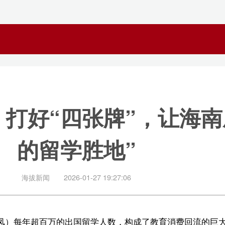
“四张牌”，让海南成为“家
留学胜地”
闻
2026-01-27 19:27:06
百万的出国留学人数，构成了教育消费回流的巨大潜在市场。海南在“十
费回流的目标。在海南省
两会期间
，省政协委员马海燕在接受记者采访时
海南需进行战略性转向，从追求“高端精品”转向“大众吸引”与“特色突