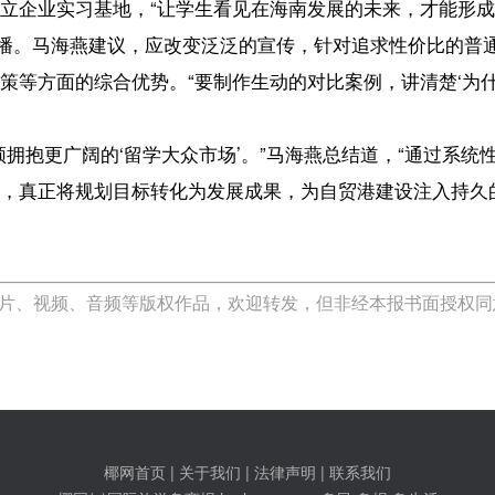
c)国际旅游岛商报 hndnews.com 岛民 岛报 岛生活
网新闻信息服务许可证:46120180001
网站备案/许可证号:琼ICP备10001305号-1
琼公网安备46010602000172号