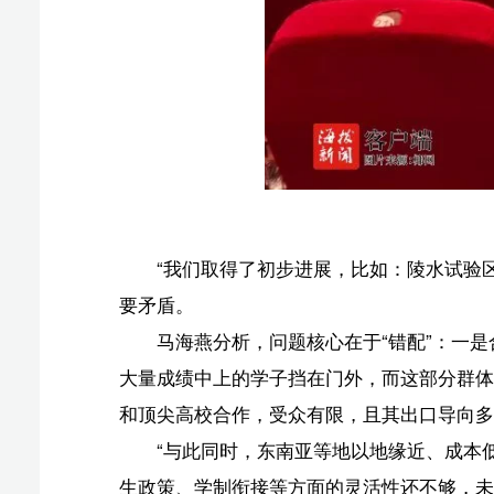
要矛盾。
马海燕分析，问题核心在于“错配”：一是合作办学
大量成绩中上的学子挡在门外，而这部分群体正是留学市
和顶尖高校合作，受众有限，且其出口导向多为海外名校
“与此同时，东南亚等地以地缘近、成本低、学制灵活
生政策、学制衔接等方面的灵活性还不够，未能形成具有
路径：从
面对挑战，海南的破局之路何在？马海燕提出，必须
第一张牌：“资源牌”——实施分级分类引进。“在继续
内特色鲜明的应用型高校。”马海燕强调，这类高校课程
择。马海燕建议成批次引进其优质专业课程，并鼓励其在
留学”优选地。
第二张牌：“政策牌”——创新招生与培养模式。“关
准。”马海燕建议，可参考合作外方的录取要求，以高中成
一依赖。同时，大力发展与海外院校的“专升本”、“硕士
目标：
引进资源、创新政策只是第一步。马海燕认为，要让