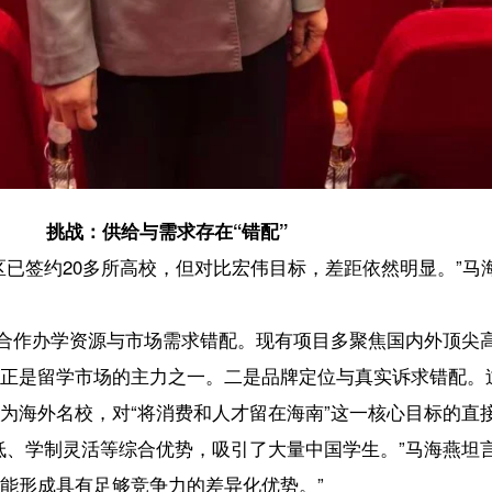
资源与市场需求错配。现有项目多聚焦国内外顶尖高校，其较高的入学门槛
场的主力之一。二是品牌定位与真实诉求错配。过度侧重引进高端中小
，对“将消费和人才留在海南”这一核心目标的直接贡献度有待提升。
等综合优势，吸引了大量中国学生。”马海燕坦言，“相比之下，我们在
足够竞争力的差异化优势。”
“高端精品”转向“大众吸引”
进行战略性拓宽。
提升品牌的同时，必须重点对接国外QS排名200—500名、乃至更广泛区
实用、学费适中、入学要求相对灵活，正是广大普通自费留学家庭的主要
琼独立设立分校或校区，开展获认证的全英文授课项目，打造“不出国门
键是要解放思想，授权海南为特定的回流项目制定更加国际化的招生标
绩、国际课程成绩、语言测试成绩等多元依据，替代对“高考一本线”的
预科”等衔接项目，建立灵活的学分互认机制，拓宽生源通道。
构建“学、乐、业”闭环
学生真正愿意来、留得下，还必须打好另外两张牌。