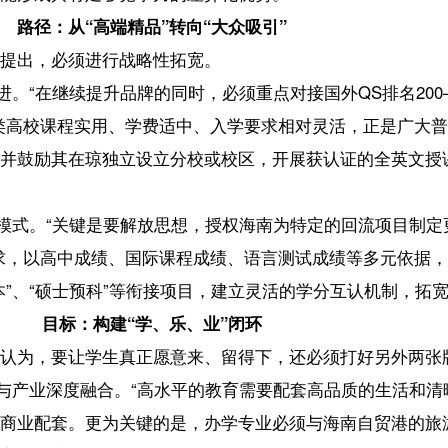
融合。“高水平的教育需要配套高品质的生活和清晰的职业前景。”马海燕
更为关键的是，办学专业必须与海南自贸港的旅游业、现代服务业、高
基地，“让学生看见在海南发展的未来，才能形成留琼就业的吸引力。”
燕建议，应改变泛泛的宣传，针对追求性价比的普通家庭，通过新媒体、留
合优势。“要制作生动的对比案例，讲清楚‘为什么选择海南’，让‘留学
‘留学大众市场’。”马海燕总结道，“通过系统性打好这‘四张牌’，海南
划目标转化为发展成果，为自贸港建设注入持久的教育动力。”
【责任编辑：赵康
【内容审核：黄奕
音频等版权作品，欢迎转发，但非经本报书面授权同意，严禁包括但不限于转
椰网首页
|
关于我们
|
法律声明
|
联系我们