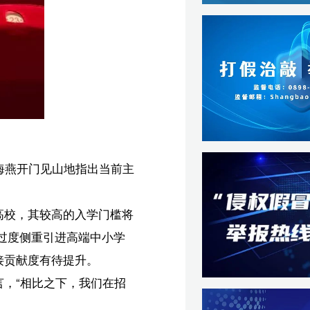
将
学
招
域
选
的
单