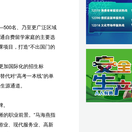
指
新
学
海
完
丽】
宏】
载