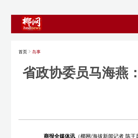
首页
岛事
省政协委员马海燕：打好
的
海拔新
商报全媒体讯
（椰网/海拔新闻记者 陈王凤）每年超
五”规划中明确提出了建设国际教育创新岛、吸引教育消
此目标如何从蓝图变为现实提出了相关建议。马海燕认为，