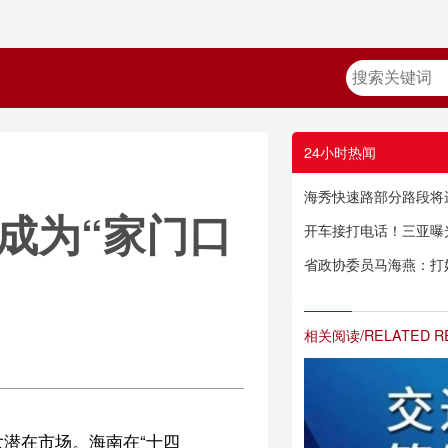
24小时热闻
海秀快速路部分路段将进行沥青修复 1月28日夜间起实施交通管制→
门口
开车接打电话！三亚曝光一批车辆→
省政协委员马海燕：打好“四张牌”，让海南成为“家门口的留学胜地”
相关阅读/RELATED READING
四
就