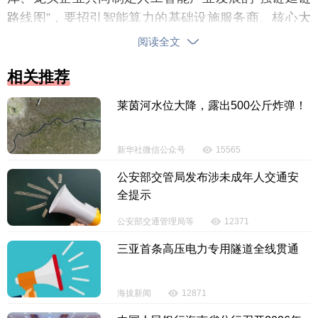
路线图”，要招引智能算力的基础设施服务商、核心大
模型算法以及平台的服务商、高数据质量的服务商，
阅读全文
以及对行业有重大解决方案的服务商，四者相结合才
相关推荐
能形成产业的协同和未来的发展。
莱茵河水位大降，露出500公斤炸弹！
在增强链主企业的黏性方面，张树彬建议，链主
企业首先要把战略方向、战略新兴业务单元以及总部
放在海南，要有表率与担当。科大讯飞在海南设立
新华社微信公众号
15565
了“一总部四中心”，涵盖了科大讯飞自贸港总部、研发
公安部交管局发布涉未成年人交通安
中心、国内国际业务的循环中心、资本中心和产业加
全提示
速中心，目前已落地面向深海的研究院、公司，以及
公安部交通管理局等
12371
全球线上教育平台和音乐板块，还招引了20多家企
三亚首条高压电力专用隧道全线贯通
业，初步形成了以链主招商，并且形成生态聚集的初
步示范。“作为人工智能的链主企业必须把自己核心的
算法平台、技术平台、开放框架等开放出来赋能中小
海拔新闻
12871
企业，以及生态企业使用。过去生态企业使用我们的