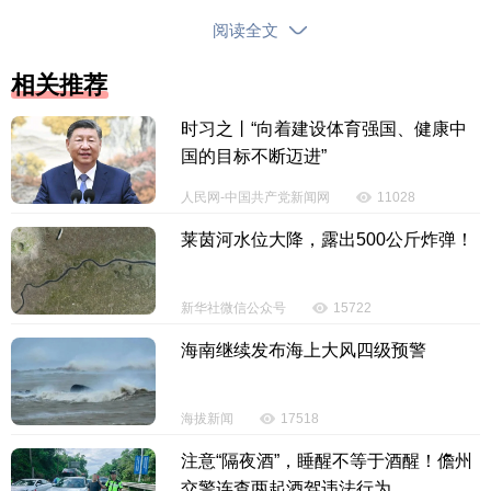
的是一次体验和一个记忆。为此，更是驱动
着更多的
阅读全文
品牌IP店进行更多的整合，推广场景式的销售，已成
为一种新的消费和度假模式。
相关推荐
时习之丨“向着建设体育强国、健康中
国的目标不断迈进”
人民网-中国共产党新闻网
11028
莱茵河水位大降，露出500公斤炸弹！
新华社微信公众号
15722
海南继续发布海上大风四级预警
海拔新闻
17518
注意“隔夜酒”，睡醒不等于酒醒！儋州
交警连查两起酒驾违法行为