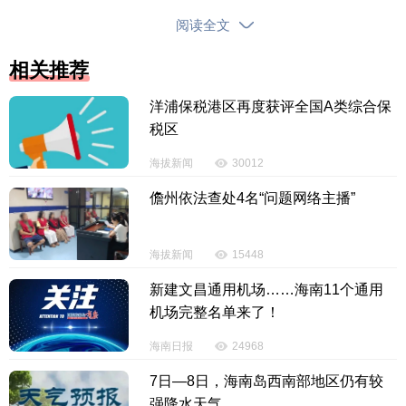
这样下去，孩子们哪有时间休息和玩耍啊，长期处于
阅读全文
高强度学习状态，对他们的身心健康也不好啊。”
相关推荐
赵阿姨认为，学校应该承担起更多的教学责任，
洋浦保税港区再度获评全国A类综合保
提高课堂教学效率，让学生在课堂上就能掌握好知
税区
识，而不是把学习的压力都转移到课外。“希望学校能
加强教学管理，合理安排课程和作业量，让孩子们在
海拔新闻
30012
轻松愉快的氛围中学习。也希望教育部门能出台相关
儋州依法查处4名“问题网络主播”
政策，规范校外补课市场，别让孩子们这么累。”赵阿
姨满怀期待地说。
海拔新闻
15448
程先生是一名私家车主，停车难和停车贵的问题
新建文昌通用机场……海南11个通用
让他十分头疼。“在海口，免费的停车位太难找了，每
机场完整名单来了！
次出门办事，光找停车位就得花不少时间。有时候实
海南日报
24968
在找不到免费车位，只能去商业停车场，可这些停车
7日—8日，海南岛西南部地区仍有较
场的收费标准又不一样，有的按小时收费，有的按次
强降水天气