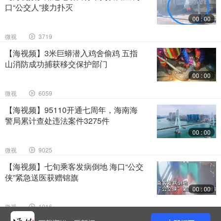
口“公交人”接力扑灭
00 : 00
微视
3719
【海视频】3米巨蟒潜入鸡舍偷鸡 五指
山消防成功捕获移交保护部门
00 : 00
微视
6059
【海视频】95110开通七周年，海南海
警局累计查处违法案件3275件
00 : 00
微视
9025
【海视频】七旬乘客发病倒地 海口“公交
侠”紧急送医获赠锦旗
00 : 00
微视
1016