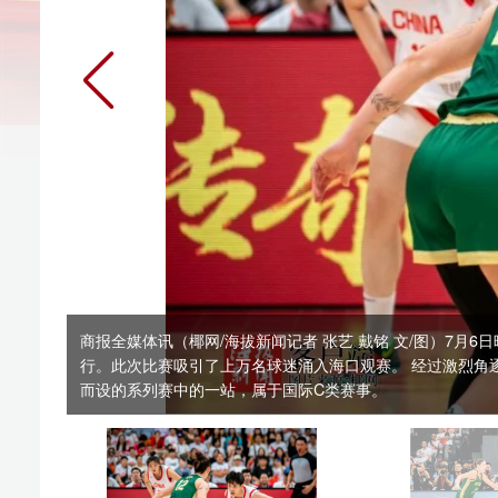
商报全媒体讯（椰网/海拔新闻记者 张艺 戴铭 文/图）7月6日晚，备受瞩
行。此次比赛吸引了上万名球迷涌入海口观赛。 经过激烈角逐，中国女篮队以
而设的系列赛中的一站，属于国际C类赛事。