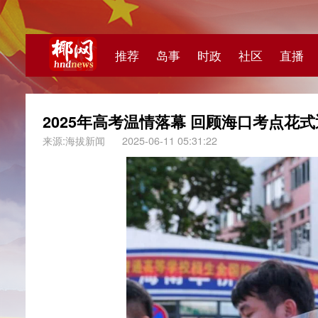
推荐
岛事
时政
社区
直播
海视频
2025年高考温情落幕 回顾海口考点花式迎考暖人
来源:海拔新闻
2025-06-11 05:31:22