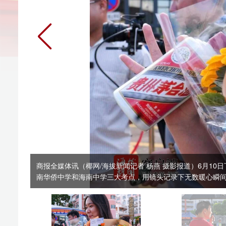
商报全媒体讯（椰网/海拔新闻记者 杨燕 摄影报道）6月10日下午，随着
南华侨中学和海南中学三大考点，用镜头记录下无数暖心瞬间。