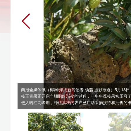
商报全媒体讯（椰网/海拔新闻记者 杨燕 摄影报道）5月18日，记者来
枝王青果正开启向胭脂红渐变的过程，一串串荔枝果实压弯了枝头。富含硒、
进入转红高峰期，种植荔枝的农户已启动采摘接待和批售的准备，静待游客