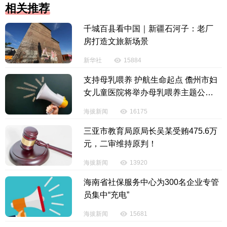
相关推荐
千城百县看中国｜新疆石河子：老厂
房打造文旅新场景
新华社
15884
支持母乳喂养 护航生命起点 儋州市妇
女儿童医院将举办母乳喂养主题公益
活动
海拔新闻
16175
三亚市教育局原局长吴某受贿475.6万
元，二审维持原判！
海拔新闻
13920
海南省社保服务中心为300名企业专管
员集中“充电”
海拔新闻
15681