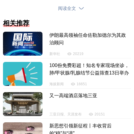
位，经过面试、试用等程序后将被用人单位录用。
阅读全文
相关推荐
伊朗最高领袖任命佐勒加德尔为其政
治顾问
新华社
20219
100份免费彩超！知名专家现场坐诊，
肺/甲状腺/乳腺结节公益筛查13日举办
海拔新闻
16651
海南就业驿站琼海大路站有关负责人表示，“就业
又一高端酒店落地三亚
工坊”劳务集市是扎根基层、长效运行的就业帮扶机
制。该站将以此为载体，整合周边灵活用工资源，推
动就业服务常态化、品牌化、精细化，拓展群众“找得
三亚日报、天涯发布
20151
到、靠得住、用得上”的增收平台。
新思想引领新征程丨丰收背后
的“稳”与“进”