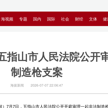
专题
国内
国际
社会
财经
文体
健康
快评
图集
科
山市人民法院公开审理一起
造枪支案
闻
2026-07-07 22:06:47
日，五指山市人民法院公开开庭审理一起非法制造枪支案。