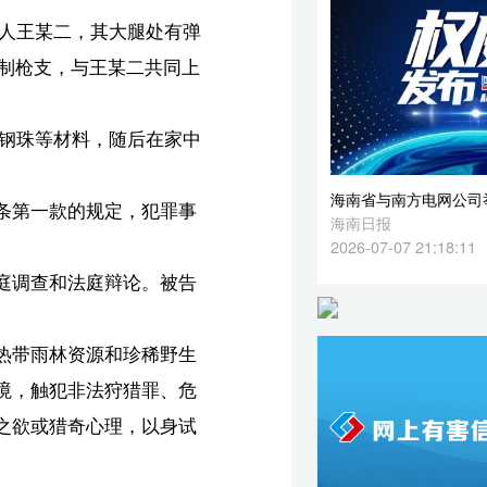
海南省与南方电网公司举行工作会谈，冯飞刘小明钱朝阳参加
事
海南日报
2026-07-07 21:18:11
告
生
危
试
超】
昆】
载