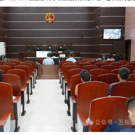
接到海南省第二人民医院急诊科来电，称接诊到一名病人王某二，其大腿处有
同伴王某一，得知王某一于2026年2月9日携带自制枪支，与王某二共同
三（已另案起诉）使用枪支打伤。
21年期间，在某五金店购买射钉枪、钢管、射钉弹、钢珠等材料，随后在家
中心鉴定，该枪型物品是以火药为动力的枪支。