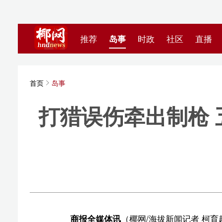
推荐
岛事
时政
社区
直播
海视频
首页
岛事
打猎误伤牵出制枪 五指
制
海拔新
商报全媒体讯
（椰网/海拔新闻记者 柯育超）7月7