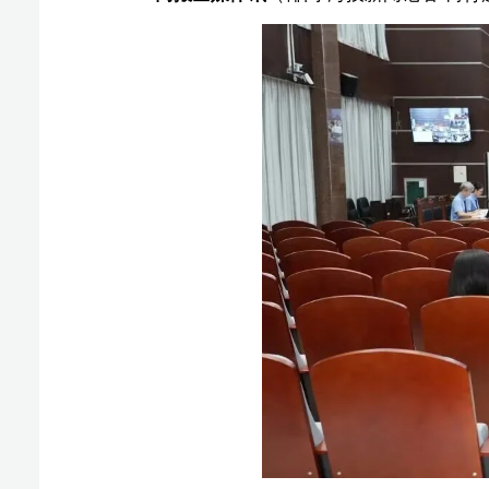
据悉，2026年2月10日9时许，五指山市公安局
痕，疑似遭受枪击。案发后，民警经询问当事人王某二和
山打猎。途中休息时，王某二不慎被同在山中打猎的王某
经查，被告人王某一为打猎所需，于2020年至20
对该射钉枪进行改装并使用至案发。经海南省公安厅鉴定