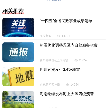
即提、担保即提。需要注意的是，以“即购即提”方式提
货的离岛免税品主要包括旅客在琼旅居期间常用的化
相关推荐
妆品、香水、箱包、婴幼儿奶粉等15类商品。
“十四五”全省民政事业成绩清单
（三）政策调整扩大享惠面。一是对一个自然年
度内有离岛记录的岛内居民，在本自然年度内可按“即
海拔新闻
14721
购即提”提货方式有关要求，不限次数购买离岛免税商
新疆优化调整景区内自驾服务收费
品。二是离境旅客也能享受离岛免税政策，离岛且离
境旅客购买离岛免税商品金额计入每年10万元人民币
购物额度，不限次数。三是允许丝巾、服装服饰、鞋
新华社微信公众号综合
20859
帽、咖啡、茶、陶瓷制品等6类国内商品进入离岛免税
四川宜宾发生3.4级地震
店销售，退（免）增值税、消费税。
有何注意事项？
央视新闻客户端
14654
海南继续发布海上大风四级预警
（一）额度与数量限制。离岛旅客每人每年免税
购物额度为10万元人民币，不限次数；部分商品存在