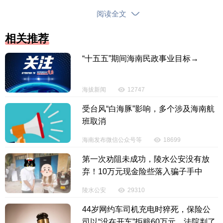
阅读全文
相关推荐
习近平总书记在讲话中深情回顾中国共产党走过
的光辉历程，精辟概括中国共产党始终坚守为中国人
“十五五”期间海南民政事业目标→
民谋幸福、为中华民族谋复兴的初心使命创造的伟大
成就。大家表示，总书记的系统回顾和对历史经验的
海拔新闻
12747
全面总结，深刻印证了中国共产党领导是历史的选
受台风“白海豚”影响，多个涉及海南航
择、人民的选择。
班取消
海南发布微信公众号等
18699
第一次劝阻未成功，陵水公安没有放
弃！10万元现金险些落入骗子手中
陵水公安
29310
44岁网约车司机充电时猝死，保险公
司以“没在开车”拒赔60万元，法院判了