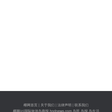
椰网首页
|
关于我们
|
法律声明
|
联系我们
c)国际旅游岛商报 hndnews.com 岛民 岛报 岛生活
网新闻信息服务许可证:46120180001
网站备案/许可证号:琼ICP备10001305号-1
琼公网安备46010602000172号