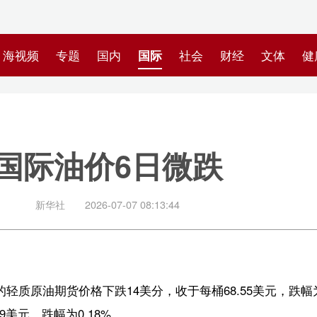
专题
国内
国际
社会
财经
文体
健康
快评
图集
科
油价6日微跌
社
2026-07-07 08:13:44
价格下跌14美分，收于每桶68.55美元，跌幅为0.2%；9月交货的伦敦
0.18%。
【责任编辑：刘如