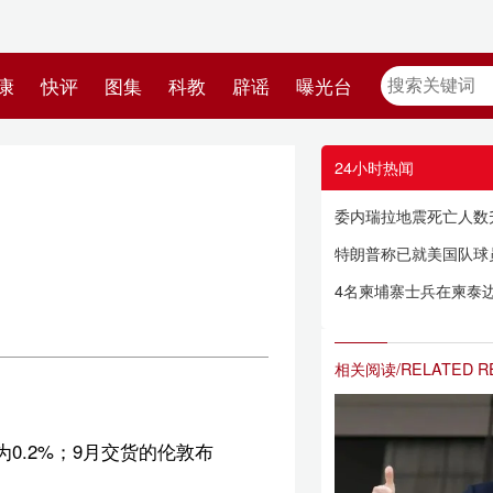
教
辟谣
曝光台
24小时热闻
委内瑞拉地震死亡人数升至3535人
特朗普称已就美国队球员红牌判罚与国际足联主席通话
4名柬埔寨士兵在柬泰边境被炸伤 泰方否认是其所为
相关阅读/RELATED READING
布
英】