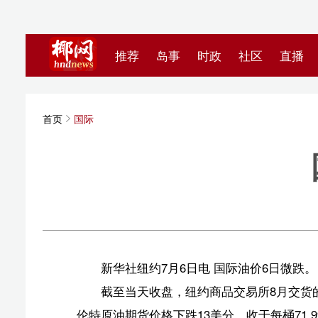
推荐
岛事
时政
社区
直播
海视频
首页
国际
国际
新华
新华社纽约7月6日电 国际油价6日微跌。
截至当天收盘，纽约商品交易所8月交货的轻质原油期货
伦特原油期货价格下跌13美分，收于每桶71.99美元，跌幅为
（原标题：国际油价6日微跌）