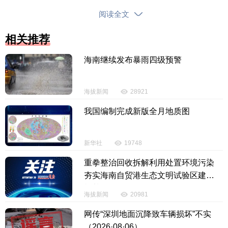
承接大众消费客流，成为三亚市井夜经济的核心标
阅读全文
杆，一高一低、一雅一俗的消费布局，让城市夜间活
力全面释放。
相关推荐
海南继续发布暴雨四级预警
海拔新闻
28921
我国编制完成新版全月地质图
新华社
19748
重拳整治回收拆解利用处置环境污染
夯实海南自贸港生态文明试验区建设
根基
海拔新闻
20981
据了解，亿恒夜市完成战略性迁址
升级后，于202
网传“深圳地面沉降致车辆损坏”不实
6年2月在海润路全新启幕，项目总投资超3000万元，
（2026·08·06）