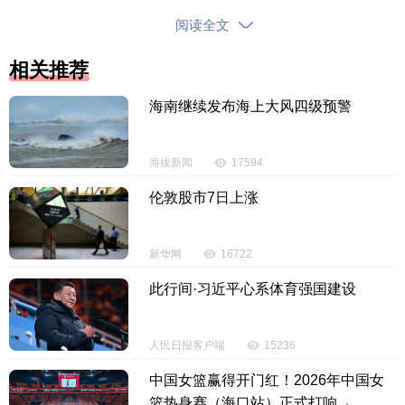
相关责任部门做好防御工作。
阅读全文
各市县、各单位要密切关注海上大风、局地强降
相关推荐
雨、海浪等预报预警信息，按照《海南省防汛防风防
旱应急预案》相关要求，继续做好各项防范应对工
海南继续发布海上大风四级预警
作。
海拔新闻
17594
海南省防灾减灾救灾委员会
伦敦股市7日上涨
2026年7月4日
新华网
16722
（原标题：海南将防汛防风三级应急响应调整为
四级应急响应）
此行间·习近平心系体育强国建设
【责任编辑：赵康丽】
人民日报客户端
15236
【内容审核：黄奕宏】
中国女篮赢得开门红！2026年中国女
篮热身赛（海口站）正式打响→