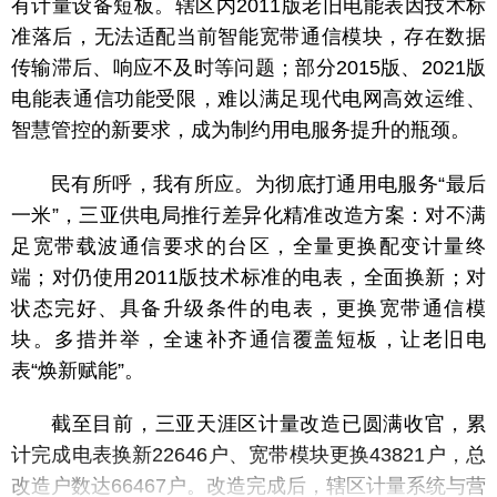
有计量设备短板。辖区内2011版老旧电能表因技术标
准落后，无法适配当前智能宽带通信模块，存在数据
传输滞后、响应不及时等问题；部分2015版、2021版
电能表通信功能受限，难以满足现代电网高效运维、
智慧管控的新要求，成为制约用电服务提升的瓶颈。
民有所呼，我有所应。为彻底打通用电服务“最后
一米”，三亚供电局推行差异化精准改造方案：对不满
足宽带载波通信要求的台区，全量更换配变计量终
端；对仍使用2011版技术标准的电表，全面换新；对
状态完好、具备升级条件的电表，更换宽带
通信模
块。多措并举，全速补齐通信覆盖短板，让老旧电
表“焕新赋能”。
截至目前，三亚天涯区计量改造已圆满收官，累
计完成电表换新
22646户、宽带模块更换43821户，总
改造户数达66467户。改造完成后，辖区计量系统与营