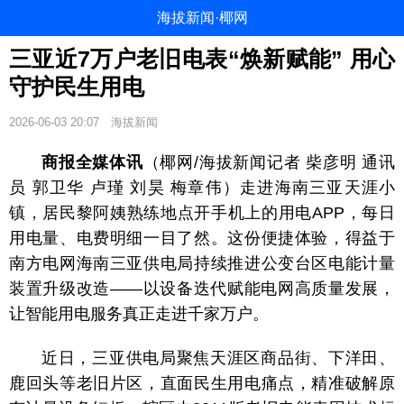
海拔新闻·椰网
三亚近7万户老旧电表“焕新赋能” 用心
守护民生用电
2026-06-03 20:07
海拔新闻
商报全媒体讯
（椰网/海拔新闻记者 柴彦明 通讯
员 郭卫华 卢瑾 刘昊 梅章伟）走进海南三亚天涯小
镇，居民黎阿姨熟练地点开手机上的用电APP，每日
用电量、电费明细一目了然。这份便捷体验，得益于
南方电网海南三亚供电局持续推进公变台区电能计量
装置升级改造——以设备迭代赋能电网高质量发展，
让智能用电服务真正走进千家万户。
近日，三亚供电局聚焦天涯区商品街、下洋田、
鹿回头等老旧片区，直面民生用电痛点，精准破解原