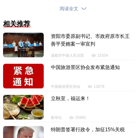
销系统数据无缝对接、精准匹配，实现数据高频、实
阅读全文
时采集，为电网装上了“千里眼”。过去需要用户报修才
能发现的停电故障，如今后台系统可主动感知，
不等
相关推荐
报修就能上门处置。传输速率显著提升，故障复电成
资阳市委原副书记、市政府原市长王
功率大幅提高，用电投诉和故障报修工单量明显下
善平受贿案一审宣判
降，民生用电满意度持续攀升。
成都市中级人民法院
15354
智能计量升级，不仅是电网设备的“焕新蝶变”，更
中国旅游景区协会发布紧急通知
是民生福祉的“提质升级”，让市民与商户真切感受到智
慧用电带来的高效与便捷。“现在不小心欠费了，手机
中国旅游景区协会
12678
上缴完费马上就能复电，再也不用等人工处理了！”天
涯区市民王先生笑着点赞。众多商户也表示，故障报
立秋至，福运来！
修后复电速度更快，用电安全提醒更及时，供电服务
更有温度、更具质感。
新华社
25995
特朗普签署行政令，加征15%关税
依托新一代智能计量装置，三亚供电局实现了电