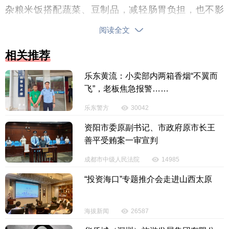
杂粮米饭搭配蔬菜、豆制品，减轻肠胃负担，也不影
响夜间休息。注意全程尽量避免摄入不经常吃的食物
阅读全文
以及油腻辛辣和生冷食物，以免肠胃闹毛病。”李超
说。
相关推荐
乐东黄流：小卖部内两箱香烟“不翼而
高考期间，李超建议，饮食应与考试前一致，保
飞”，老板焦急报警……
持日常饮食习惯，不要突然改变食谱。早餐一定要吃
好，优选好消化、升糖平稳的食物，切忌空腹考试，
乐东警方
30042
也忌吃太撑；午餐要注重荤素搭配，补足体力，为下
资阳市委原副书记、市政府原市长王
午考试蓄力；晚餐以清淡易消化为主，七分饱为宜。
善平受贿案一审宣判
需要注意的是考生在睡前两小时尽量不要进食。
成都市中级人民法院
14985
如果考生因紧张吃不下饭，此时可以在考试间隙少量
“投资海口”专题推介会走进山西太原
加餐，优先选择奶类、原味坚果、新鲜水果、小面包
等温和易消化的食物。“总而言之，平常怎么吃，高考
海拔新闻
26587
前后就怎么吃，保持饮食习惯‘不变’就是最好的稳