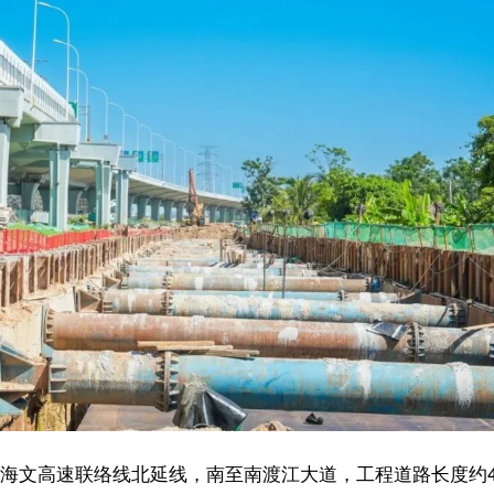
线北延线，南至南渡江大道，工程道路长度约4.34公里，红线宽度50
的重要使命。作为项目核心配套工程，地下管廊全长4.3公里，目前已顺
坚阶段，施工人员加班加点、挂图作战，确保管廊工程尽快收尾，为后续道路