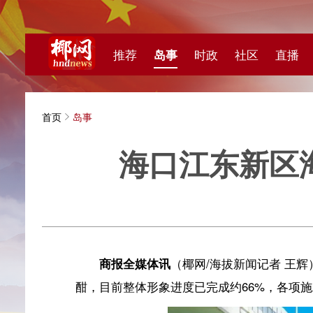
推荐
岛事
时政
社区
直播
海视频
首页
岛事
海口江东新区海文
海拔新
商报全媒体讯
（椰网/海拔新闻记者 王辉）近日，
酣，目前整体形象进度已完成约66%，各项施工任务按