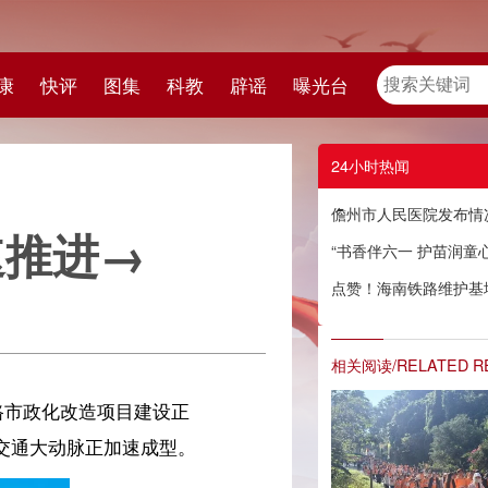
教
辟谣
曝光台
24小时热闻
儋州市人民医院发布情况通报
“书香伴六一 护苗润童心”——2026年儋州“护苗·绿书签行动”系列宣传活动启动
点赞！海南铁路维护基地迎来一群“星星的孩子”
相关阅读/RELATED READING
。