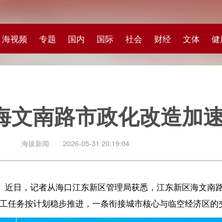
专题
国内
国际
社会
财经
文体
健康
快评
图集
科
南路市政化改造加速推进→
闻
2026-05-31 20:19:04
记者从海口江东新区管理局获悉，江东新区海文南路市政化改造项目建设正
计划稳步推进，一条衔接城市核心与临空经济区的交通大动脉正加速成型