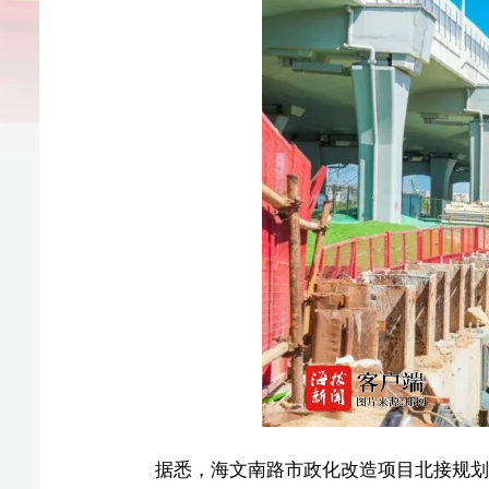
据悉，海文南路市政化改造项目北接规划海文高速联络
米，承载着完善区域路网、串联产业发展、提升民生品质
完成4.13公里施工，剩余0.17公里管廊正处于全力攻
工奠定坚实基础。