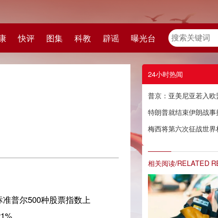
教
辟谣
曝光台
24小时热闻
普京：亚美尼亚若入欧盟 得先算算经济账
特朗普就结束伊朗战事提出条件
梅西将第六次征战世界杯
相关阅读/RELATED READING
上
和