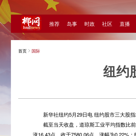
推荐
岛事
时政
社区
直播
海视频
首页
国际
纽约股市
新华
新华社纽约5月29日电 纽约股市三大股指29日上涨。
截至当天收盘，道琼斯工业平均指数比前一交易日上涨363
涨16.43点，收于7580.06点，涨幅为0.22%；纳斯达克综合
板块方面，标普500指数十一大板块九跌二涨。必需消
金融板块分别上涨1.87%和0.56%。