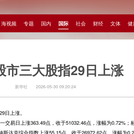
专题
国内
国际
社会
财经
文体
健康
快评
图集
科
三大股指29日上涨
社
2026-05-30 09:20:24
.49点，收于51032.46点，涨幅为0.72%；标准普尔500种股票指数
指数上涨55.15点，收于26972.62点，涨幅为0.21%。
费品板块和通信服务板块分别以2.00%和1.70%的跌幅领跌，科技板块