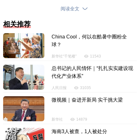
阅读全文
相关推荐
园内设置汉服走秀、剪纸、糖人糖画等非遗互动
China Cool，何以在酷暑中圈粉全
工坊，身着汉服入园可享免首道门票优惠，吸引众多
球？
游客身着汉服打卡体验。据悉，备受游客喜爱的烟花
新华社“千笔楼”
11543
秀还将于元宵节（3月3日）当晚再次精彩上演，延续
节日浪漫。
总书记的人民情怀｜“扎扎实实建设现
代化产业体系”
人民日报
31035
微视频｜奋进开新局 实干挑大梁
新华社
14879
海南3人被查，1人被处分