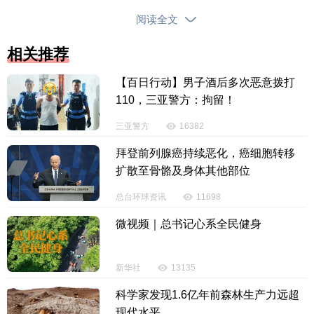
阅读全文
相关推荐
【百日行动】男子酒后多次恶意拨打
110，三亚警方：拘留！
假期多出1天，让2026年春节整体出游热度创历史
三亚警方
16382
新高。出外“旅游式过年”，与返乡“过年式旅游”双双爆
拜登前列腺癌持续恶化，癌细胞转移
火，全国不仅各大知名景区人从众，“家门口旅游”也带
扩散至骨骼及身体其他部位
火了县城里的景区，一批小城迎来了始料未及的“泼天
总台环球资讯
11698
流量”。更多返乡过年的城里人，也把新的生活方式带
微视频｜总书记心系全民健身
进了村里，热门县城春节期间酒店预订量翻倍增长。
新华社
13135
科学家发现1.6亿年前森林生产力远超
现代水平