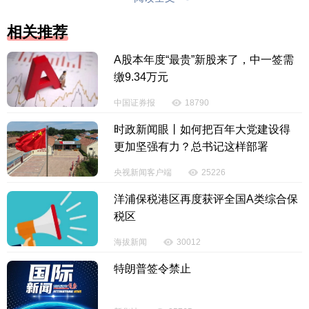
相关推荐
A股本年度“最贵”新股来了，中一签需
缴9.34万元
中国证券报
18790
时政新闻眼丨如何把百年大党建设得
三亚蜈支洲岛旅游区设立多语种服务岗，俄语、
更加坚强有力？总书记这样部署
英语志愿者微笑伫立，细致为外籍游客讲解游览路
央视新闻客户端
25226
线、解答票务疑问，免费补妆区内，卸妆棉、防晒霜
洋浦保税港区再度获评全国A类综合保
等用品整齐摆放，排队区域的互动小游戏更让原本枯
税区
燥的等候时光变得轻松愉悦。三亚凤凰岭海誓山盟景
区开通绿色通道，志愿者搀扶老人、引导腿脚不便的
海拔新闻
30012
游客有序入园，清晰的无障碍游览标识贯穿全程。海
特朗普签令禁止
南石花水洞地质公园外，志愿者与当地民警、政府工
作人员并肩协作，一边疏导车流、指引停车，一边清