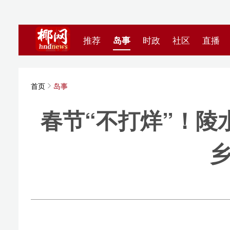
推荐
岛事
时政
社区
直播
海视频
首页
岛事
春节“不打烊”！陵水2
乡值班
陵水发
水、