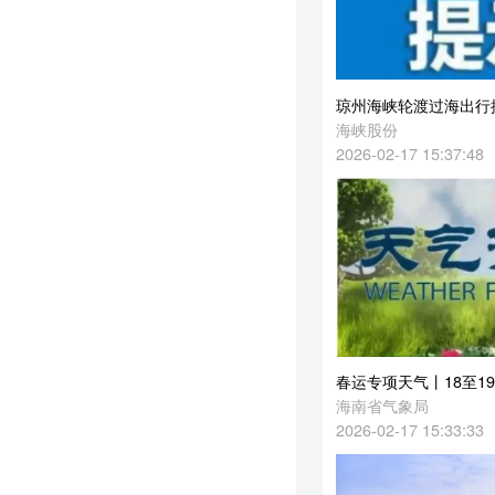
琼州海峡轮渡过海出行提示（2月17日发布）
海峡股份
2026-02-17 15:37:48
春运专项天气丨18至19日海南岛中部和东部局地有小雨
海南省气象局
2026-02-17 15:33:33
琼州海峡南北两岸通行顺畅 出岛高峰将在正月初五左右
海口日报