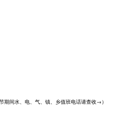
、电、气、镇、乡值班电话请查收→）
【责任编辑：韩 
【内容审核：吴钟