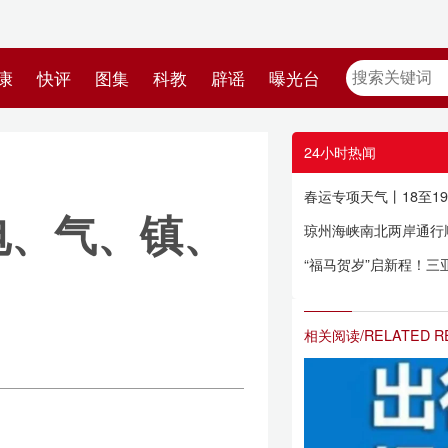
教
辟谣
曝光台
24小时热闻
春运专项天气丨18至19日海南岛中部和东部局地有小雨
镇、
琼州海峡南北两岸通行顺畅 出岛高峰将在正月初五左右
“福马贺岁”启新程！三亚凤凰机场开展新春活动丰富旅客候机体验
相关阅读/RELATED READING