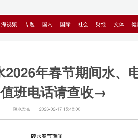
专题
国内
国际
社会
财经
文体
健康
快评
图集
科
026年春节期间水、电、气、
电话请查收→
布
2026-02-17 15:48:00
陵水春节期间
电、气、镇、乡值班电话
供电值班电话