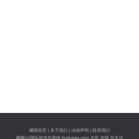
椰网首页
|
关于我们
|
法律声明
|
联系我们
c)国际旅游岛商报 hndnews.com 岛民 岛报 岛生活
网新闻信息服务许可证:46120180001
网站备案/许可证号:琼ICP备10001305号-1
琼公网安备46010602000172号