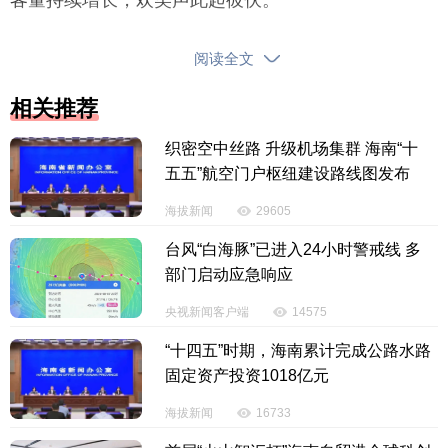
认真学习习近平总书记讲话，冰雪大世界市场营
阅读全文
销部副部长孙泽旻对“我国经济顶压前行、向新向优发
展”感触颇深：“近年来，‘冷资源’持续转化为文旅消费
相关推荐
的‘热引擎’，冰雪产业成为新的增长点，我们真切感受
织密空中丝路 升级机场集群 海南“十
到中国经济的澎湃活力与内在韧性。”
五五”航空门户枢纽建设路线图发布
春节假期，江西井冈山革命博物馆迎来参观热
海拔新闻
29605
潮。
台风“白海豚”已进入24小时警戒线 多
部门启动应急响应
“习近平总书记再次强调‘坚定不移推进全面从严治
党’，我们对如何发挥好新时代博物馆的教育功能有了
央视新闻客户端
14575
更深的思考。”博物馆讲解员黄俊峰表示，“我们要持续
“十四五”时期，海南累计完成公路水路
把廉洁文化故事、从严治党故事等融入博物馆的讲解
固定资产投资1018亿元
中，为红色文化赋予新的时代内涵，使革命传统教育
海拔新闻
16733
更富感染力。”