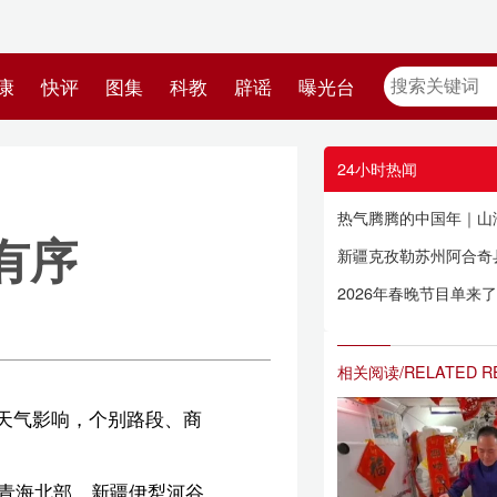
教
辟谣
曝光台
24小时热闻
热气腾腾的中国年｜山海寻梦 家国同春
新疆克孜勒苏州阿合奇县发生3.9级地震
2026年春晚节目单来了！
相关阅读/RELATED READING
商
谷
、