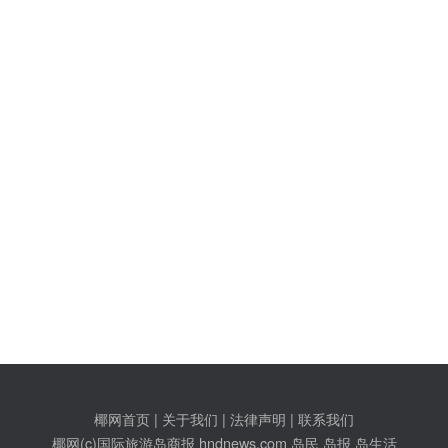
椰网首页
|
关于我们
|
法律声明
|
联系我们
c)国际旅游岛商报 hndnews.com 岛民 岛报 岛生活
网新闻信息服务许可证:46120180001
网站备案/许可证号:琼ICP备10001305号-1
琼公网安备46010602000172号