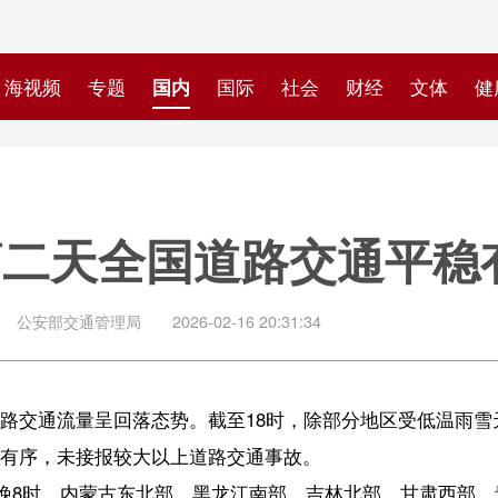
专题
国内
国际
社会
财经
文体
健康
快评
图集
科
全国道路交通平稳有序
管理局
2026-02-16 20:31:34
呈回落态势。截至18时，除部分地区受低温雨雪天气影响，个别路段、
报较大以上道路交通事故。
内蒙古东北部、黑龙江南部、吉林北部、甘肃西部、青海北部、新疆伊犁河
有大到暴雪。另外，浙江西南部、安徽南部、福建西北部、江西西北部
全出行造成不利影响。