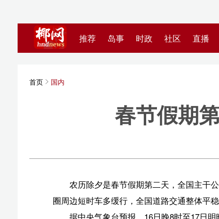
推荐
岛事
时政
社区
直播
海视频
首页
国内
春节假期第二天
公安部交通
农历除夕是春节假期第二天，全国主干公路交通流量
圈周边短时车多缓行，全国道路交通整体平稳有序，未接
据中央气象台预报，16日晚8时至17日明晚8时，
等地有小到中雪或雨夹雪，甘肃西部和新疆伊犁河谷局地
湖北东南部、河南中部、陕西中部等地局地有雾，将对安