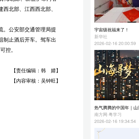
提
宇宙级祝福来了！
新华社
出
2026-02-16 20:00:59
婧】
旺】
热气腾腾的中国年｜山海寻梦 家国同春
南方网·粤学习
2026-02-16 19:34:54
新疆克孜勒苏州阿合奇县发生3.9级地震
中国地震台网