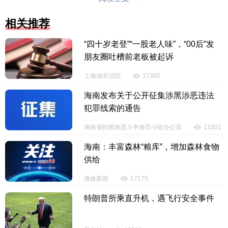
相关推荐
“四十岁老登”“一股老人味”，“00后”发
朋友圈吐槽前老板被起诉
上海浦东法院
17385
海南发布关于公开征集涉黑涉恶违法
犯罪线索的通告
海南省扫黑除恶斗争领导小组办公室
11501
海南：丰富森林“粮库”，增加森林食物
（原标题：春节档预售票房破2亿，第一名是→）
供给
海拔新闻
17175
【责任编辑：赵康丽】
特朗普所乘直升机，遇飞行安全事件
【内容审核：郭 尚】