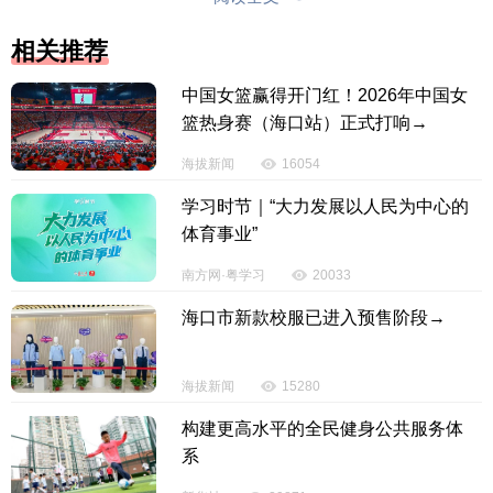
二是体现整体推进与重点突破的有机统一。报告在明
相关推荐
确“十五五”目标的基础上，用“八个聚焦”简要阐述了发
展思路，方向明确、路径清晰。在2026年工作谋划部
中国女篮赢得开门红！2026年中国女
分作出科学细致的部署安排，不仅彰显了一张蓝图绘
篮热身赛（海口站）正式打响→
到底的战略定力，更充分体现了省委、省政府时不我
海拔新闻
16054
待、担当作为的强烈使命感、责任感。
学习时节｜“大力发展以人民为中心的
省人大代表严音莉说，政府工作报告紧跟时代、
体育事业”
站位高远、求真务实、催人奋进，充分彰显了努力把
南方网·粤学习
20033
海南自由贸易港打造成为引领我国新时代对外开放的
海口市新款校服已进入预售阶段→
重要门户的担当作为。
【责任编辑：赵康丽】
海拔新闻
15280
构建更高水平的全民健身公共服务体
【内容审核：孙令卫】
系