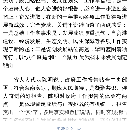
关切，政治站位高、发展谋划实、工作举措准，是一
个鼓舞人心、催人奋进的好报告，必将进一步激励全
省上下奋发进取，在新的一年推动各项工作取得新进
展新成效，完全赞成。关进平说继而谈了两点感受：
一是总结工作实事求是，发展成绩厚重提气，自贸港
建设、经济发展、生态文明、民生保障等各项工作实
现了新跨越；二是谋划发展站位高远，擘画蓝图清晰
可行，以“八个聚焦”和“十个聚力”为我省未来发展划定
靶向。
省人大代表陈明说，政府工作报告贴合中央部
署，符合海南实际，顺应人民期待，是凝聚共识、催
人奋进的好报告。陈明对政府工作报告的体会有两
点：一是体现肯定成绩与正视挑战的有机统一。报告
突出一个“实”字，多用事实和数据说话。同时客观指出
了全省经济社会发展面临的困难和挑战，充分体现了
省委、省政府坚持问题导向、勇于担当负责的精神。
阅读全文