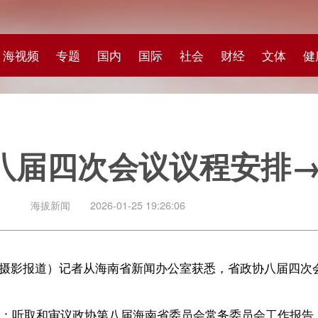
专题
国内
国际
社会
财经
文体
健康
快评
图集
科
四次会议议程安排→
闻
2026-01-25 19:26:06
记者从海南省新闻办公室获悉，省政协八届四次会议将于2026年1月26日
议政协第八届海南省委员会常务委员会工作报告；听取和审议政协第八
案工作情况的报告；列席海南省第七届人民代表大会第五次会议，听取
省国民经济和社会发展第十五个五年规划纲要草案；选举；审议通过政