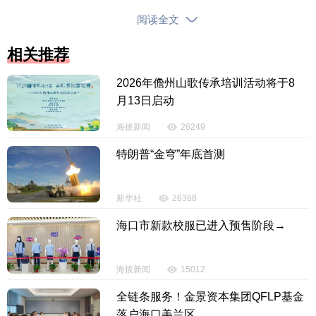
好开局。
阅读全文
实施投资扩容提量行动。
加强项目谋划包装，加
相关推荐
紧落地一批重大项目、重大工程，推动主导产业补链
2026年儋州山歌传承培训活动将于8
延链、优化升级，着力构建具有保亭特色和优势的现
月13日启动
代化产业体系，推动经济实现质的有效提升和量的较
海拔新闻
26249
快增长。
特朗普“金穹”年底首测
实施康养旅游提优行动。
不断完善旅游基础配套
设施，培育一批高品质康养旅游项目、A级景区和旅游
新华社
26368
文化体育品牌赛事，实施文化赋能康养旅游行动，力
争培育国际化康养旅游品牌。
海口市新款校服已进入预售阶段→
实施生态底色提靓行动。
坚持生态立县不动摇，
海拔新闻
15012
守护好青山绿水这一最强优势和最大本钱，积极拓
宽“两山”转化路径，倡导绿色生产生活方式，全力创
全链条服务！金景资本集团QFLP基金
落户海口美兰区