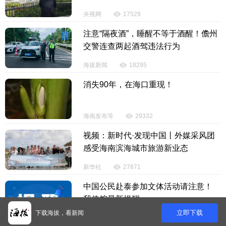
央视网
17529
注意“隔夜酒”，睡醒不等于酒醒！儋州
交警连查两起酒驾违法行为
海拔新闻
18295
消失90年，在海口重现！
海南发布等
29332
视频：新时代·发现中国丨外媒采风团
感受海南滨海城市旅游新业态
新华社
27871
中国公民赴泰参加文体活动请注意！
我使馆最新提醒
立即下载
下载海拔，看新闻
中国驻泰国大使馆
31327