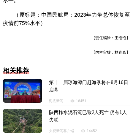
水平。
（原标题：中国民航局：2023年力争总体恢复至
疫情前75%水平）
【责任编辑：王艳艳】
【内容审核：林春森】
相关推荐
第十二届琼海潭门赶海季将在8月16日
启幕
海拔新闻
16451
陕西柞水泥石流已致2人死亡 仍有1人
失联
央视新闻客户端
14452