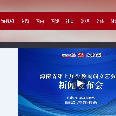
专题
国内
国际
社会
财经
文体
健康
快评
图集
科