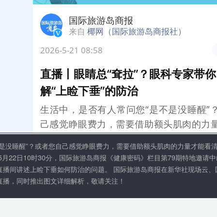
或者您自己感觉睁眼费力，需要借助额头肌肉的力量才能看清东西？这很可能不是简单的“
时30分，国际旅游岛商报《健康密码》栏目第79期特地邀请中山大学中山眼科中心、海南
下垂如何防治的问题。 国际旅游岛商报在新华社现场云、国际旅游岛商报官方网站椰网
出图文详细解析，敬请关注！
椰网首页
|
关于我们
|
法律声明
|
联系我们
c)国际旅游岛商报 hndnews.com 岛民 岛报 岛生活
网新闻信息服务许可证:46120180001
网站备案/许可证号:琼ICP备10001305号-1
琼公网安备46010602000172号