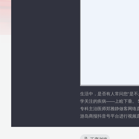
生活中，是否有人常问您“是不是没睡醒”？
学关注的疾病——上睑下垂。 5月22日10
专科主治医师郑雅静做客网络直播间讲述上睑
游岛商报抖音号平台进行视频直播，同时推
正序浏览
椰网(
报纸出版许可证号:CN46-0002 互联