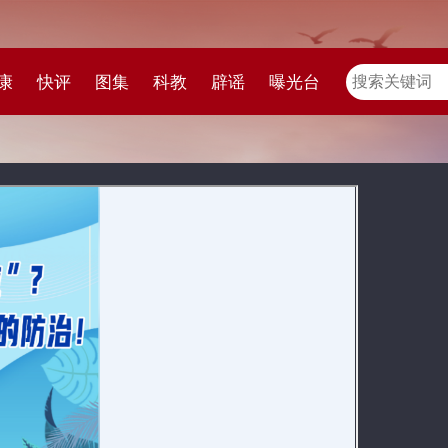
教
辟谣
曝光台