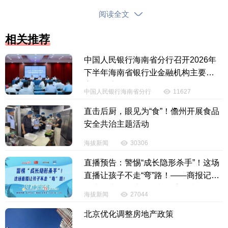
博取关注、误导公众，采用编造谣言的方式，传播不
阅读全文
实信息。
相关推荐
辟谣
“河南驻马店突发火情”系旧闻新发
中国人民银行海南省分行召开2026年
下半年海南省银行业金融机构主要负
责人会议
中国人民银行海南省分行
11627
直击后厨，眼见为“食”！儋州开展食品
安全共治主题活动
海拔新闻
30306
直播预告：警惕“成长隐形杀手”！这场
直播让孩子不走“弯”路！——商报记者
探班海南医科大学脊柱侧弯治疗夏令
海拔新闻
27044
营
北京优化调整房地产政策
详情：
近日，有网络平台用户发布视频称“驻马店