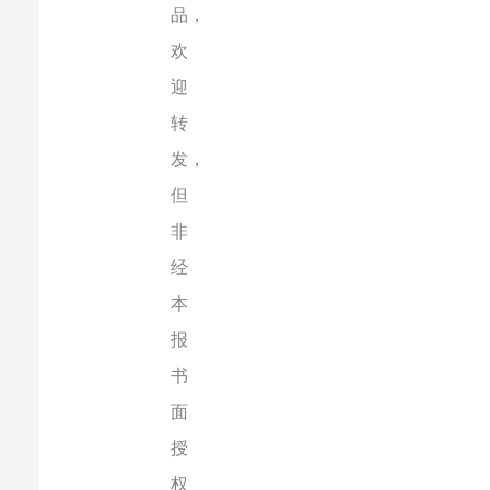
同
意，
严
禁
包
括
但
不
限
于
转
载
或
改
编、
引