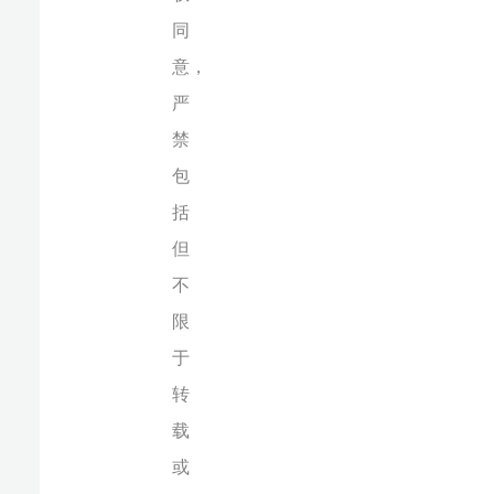
用
等，
违
者
必
追
究
法
律
责
任。
椰网(