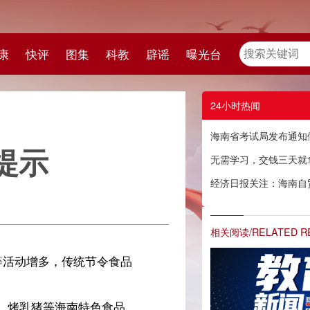
教
辟谣
曝光台
24小时热闻
海南省考试局发布通知做好2026年中考考生学籍和就读情况确认工作
无需学习，交钱三天就拿证？海口多人被骗！
经济日报关注：海南自贸港磁吸效应持续增强
相关阅读/RELATED READING
品
品
名