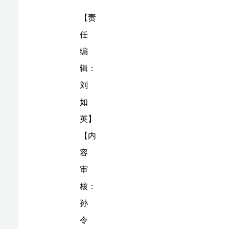
如
英】
【内
容
审
核：
孙
令
卫】
版
权
声
明：
国
际
旅