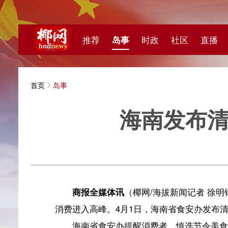
推荐
岛事
时政
社区
直播
海视频
首页
岛事
海南发布清明节
海拔新
商报全媒体讯
（椰网/海拔新闻记者 徐明锋）清明
消费进入高峰。4月1日，海南省食安办发布清明节期间
海南省食安办提醒消费者，慎选节令
美食，把好采购
消费旺盛。建议消费者选择证照齐全的商超、农贸市场和
称、配料表、生产厂家及地址、生产日期、保质期等信息