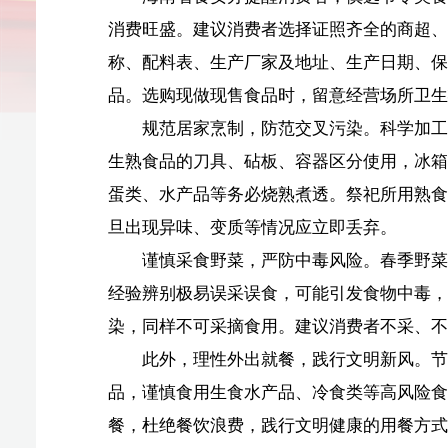
品。选购现做现售食品时，留意经营场所卫生状况、食材
规范居家烹制，防范交叉污染。科学加工与合理储存
生熟食品的刀具、砧板、容器区分使用，冰箱内直接入口
蛋类、水产品等务必烧熟煮透。祭祀所用熟食再次食用前
旦出现异味、变质等情况应立即丢弃。
谨慎采食野菜，严防中毒风险。春季野菜生长繁茂，
经验辨别极易误采误食，可能引发食物中毒，严重时危及
染，同样不可采摘食用。建议消费者不采、不买、不食来
此外，理性外出
就餐，践行文明新风。节日外出就餐
品，谨慎食用生食水产品、冷食类等高风险食品。积极使
餐，杜绝餐饮浪费，践行文明健康的用餐方式。
【责
任
编
辑：
刘