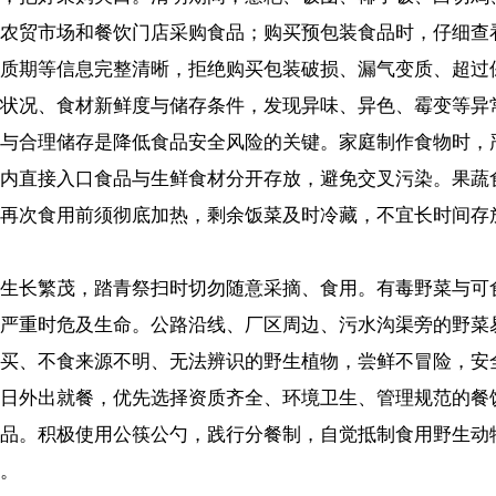
新鲜度与储存条件，发现异味、异色、霉变等异常情况切勿购买食用。
是降低食品安全风险的关键。家庭制作食物时，严格做到生熟分开，加
食品与生鲜食材分开存放，避免交叉污染。果蔬食用前充分清洗，肉类
须彻底加热，剩余饭菜及时冷藏，不宜长时间存放，食用前再次加热，
踏青祭扫时切勿随意采摘、
食用。有毒野菜与可食用品种外形相近，仅
生命。公路沿线、厂区周边、污水沟渠旁的野菜易受重金属及有害物质
源不明、无法辨识的野生植物，尝鲜不冒险，安全记心间。
，优先选择资质齐全、环境卫生、管理规范的餐饮单位，优先选择热食
用公筷公勺，践行分餐制，自觉抵制食用野生动物。点餐时按需适量点