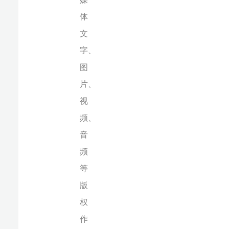
版
权
作
品，
欢
迎
转
发，
但
非
经
本
报
书
面
授
权