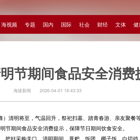
专题
国内
国际
社会
财经
文体
健康
快评
图集
科
期间食品安全消费提示
闻
2026-04-01 16:43:33
将至，气温回升，祭祀扫墓、踏青春游、亲友聚餐等活动增多，传统节令食
食品安全消费提示，保障节日期间饮食安全。
关口。清明期间，薏粑、饭团、椰子饭、白切鸡、烤乳猪等海南特色食
餐饮门店采购食品；购买预包装食品时，仔细查看包装标签，确保产品
完整清晰，拒绝购买包装破损、漏气变质、超过保质期、标签不全的产