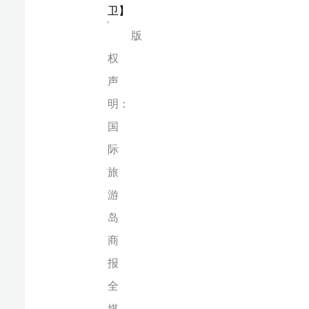
游
岛
商
报
全
媒
体
文
字、
图
片、
视
频、
音
频
等