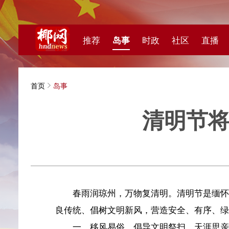
推荐
岛事
时政
社区
直播
海视频
首页
岛事
清明节将至，
海南民
春雨润琼州，万物复清明。清明节是缅怀先辈、寄托
良传统、倡树文明新风，营造安全、有序、绿色的祭扫环
一、移风易俗，倡导文明祭扫。天涯思亲，贵在真心
自觉摒弃陈规陋习，抵制封建迷信活动和低俗祭祀用品。
推广网上预约、代客祭扫、云祭奠等便民服务，鼓励通过