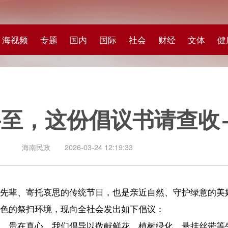
专题
国内
国际
社会
财经
文体
健康
快评
图集
科
这份倡议书请查收→
政
2026-03-24 12:19:33
哀思的传统节日，也是亲近自然、守护绿意的美好时节。为进一步弘扬
境，现向全社会发出如下倡议：
。我们倡导以敬献鲜花、植树绿化、悬挂丝带等生态环保方式寄托哀思
全省殡葬服务机构推出增设服务窗口、提前开园、延后闭园等暖心措施
线上献花、留言寄语等方式表达思念，让文明成为海南自由贸易港的亮