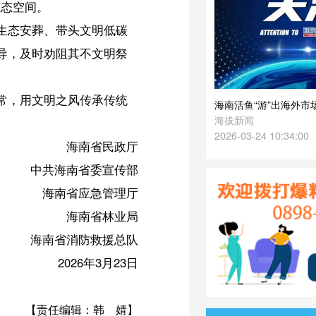
2026-03-24 10:34:00
厅
部
厅
局
队
3日
婧】
昆】