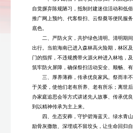
底色。
二、严防火灾，共护绿色清明。清明期间人流车流集
出行。当前海南已进入森林高火险期，林区及林地边缘1
门的指挥，不违规携带火源火种进入林地，及时清理周边
筑牢防火屏障，确保祭扫活动安全、顺畅、有序进行。
三、厚养薄葬，传承优良家风。祭而丰不如养之厚。
于关爱，使他们老有所养、老有所乐；离世后，节俭治丧
办家庭追思会等方式讲述先人故事、传承优良家风，将追
到以精神传承为主上来。
四、生态安葬，守护碧海蓝天。绿水青山是海南的核
励骨灰撒散、深埋或不留坟头，让生命回归自然，与海南
不使用不可降解的祭祀用品，共同守护好海南的“国家公园
五、党员带头，引领时代新风。广大党员干部要以身
祭扫、带头宣传殡葬改革，主动做移风易俗的践行者和监
祀行为，以实际行动带动身边群众，共建文明和谐的美好
文明始于心，更践于行。让我们积极行动起来，从自
习俗，用绿色行动守护美好家园，让清明更“清明”，共