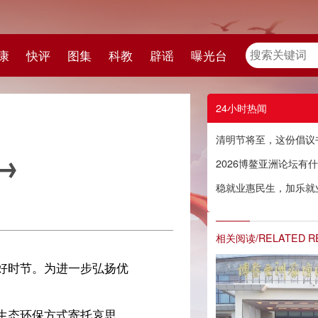
教
辟谣
曝光台
24小时热闻
清明节将至，这份倡议书请查收→
2026博鳌亚洲论坛有什么不一样？
稳就业惠民生，加乐就业驿站促地方发展
相关阅读/RELATED READING
优
，
，
丽