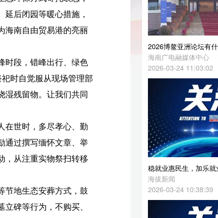
2026博鳌亚洲论坛有什么不一样？
海南广电融媒体中心
色
2026-03-24 11:03:02
部
同
勤
举
移
稳就业惠民生，加乐就业驿站促地方发展
海拔新闻
2026-03-24 10:38:39
鼓
、
碳
祭
统
海南活鱼“游”出海外市场
海拔新闻