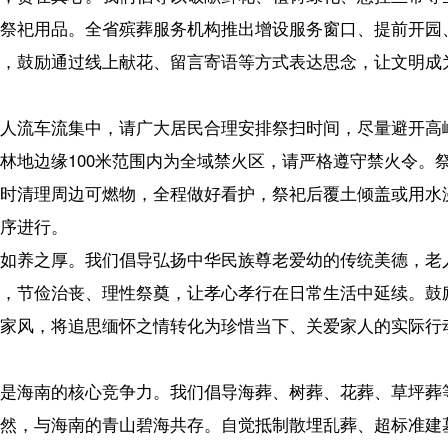
中，请广大居民合理安排祭扫时间，尽量避开高峰时段，错峰出行、绿
00米范围内为全域禁火区，请严格遵守禁火令。祭祀时自觉服从现场管理
可燃物，全程做好看护，祭祀后覆土倾盖或用水浇湿残留物。让我们共
我们倡导弘扬中华民族尊老爱幼的传统美德，老人在世时，多尽孝心、
、理性祭奠，让孝心孝行在日常生活中延续。鼓励通过撰写缅怀文章、
思缅怀之情转化为珍惜当下、关爱家人的实际行动，从注重实物祭扫转
心竞争力。我们倡导海葬、树葬、花葬、草坪葬等节地生态安葬方式，
的青山碧海共存。自觉抵制散埋乱葬、超标准建墓立碑等行为，不购买
”和“美丽海湾”，为子孙后代留下可持续发展的生态空间。
作则、率先垂范，带头文明节俭治丧、带头实行生态安葬、带头文明低
督者。要加强对亲属、朋友和周围群众的教育引导，及时劝阻其不文明
家园。
身做起、从点滴做起，将文明祭扫的理念融入日常，用文明之风传承传
同为海南自由贸易港建设增添一抹动人的文明色彩！