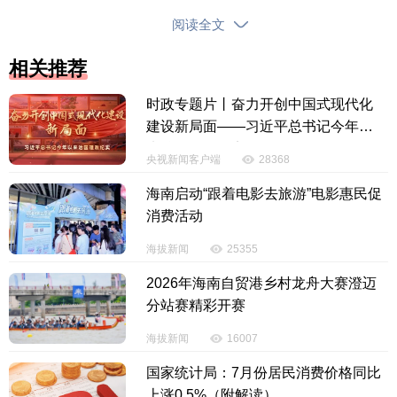
阅读全文
相关推荐
时政专题片丨奋力开创中国式现代化
建设新局面——习近平总书记今年以
来治国理政纪实
央视新闻客户端
28368
海南启动“跟着电影去旅游”电影惠民促
消费活动
海拔新闻
25355
2026年海南自贸港乡村龙舟大赛澄迈
分站赛精彩开赛
海拔新闻
16007
国家统计局：7月份居民消费价格同比
上涨0.5%（附解读）