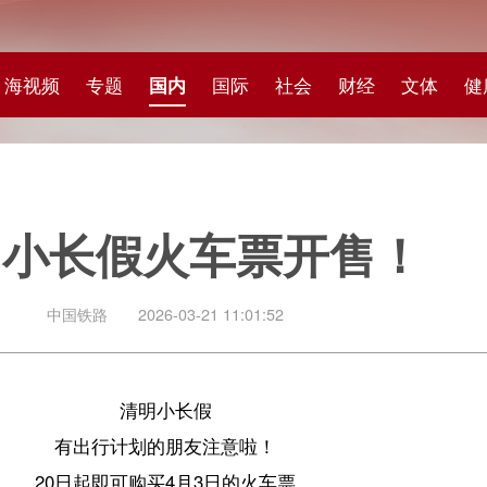
专题
国内
国际
社会
财经
文体
健康
快评
图集
科
假火车票开售！
路
2026-03-21 11:01:52
清明小长假
行计划的朋友注意啦！
起即可购买4月3日的火车票
整理了一份购票出行攻略
快快收藏＋转发