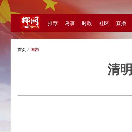
推荐
岛事
时政
社区
直播
海视频
首页
国内
清明小长
中国铁
有出
20日
小编