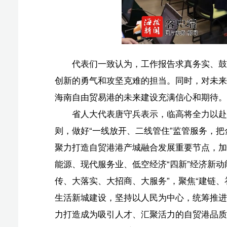
海南自由贸易港的未来建设充满信心和期待。
省人大代表唐守兵表示，临高将全力以赴推动海南自
则，做好“一线放开、二线管住”监管服务，把金牌港开发区
聚力打造自贸港港产城融合发展重要节点，加快构筑现代
能源、现代服务业、低空经济“四新”经济新动能，加速构
传、大落实、大招商、大服务”，聚焦“建链、补链、延链
生活新城建设，坚持以人民为中心，统筹推进宜居、宜学
力打造成为吸引人才、汇聚活力的自贸港品质生活新城。
“过去一年，临高在压力与动力中砥砺前行，取得了
问题，确保社会大局总体平稳，全力推动自贸港政策落地
在稳住经济大盘的同时，需进一步优化产业结构，使一二
后，难以满足当前发展的财力需求；三是项目包装谋划能
局、项目包装谋划等方面给予更多支持和倾斜，同时进一
在审议中，临高代表团的省人大代表们立足海南自由
业、促进农业升级、优化营商环境、推动政策落地等方面