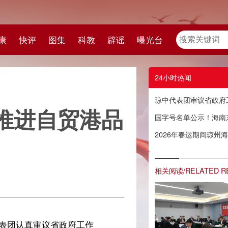
教
辟谣
曝光台
24小时热闻
琼中代表团审议省政府工作报告，做优“琼超”“琼中伴手礼”等特色文章
港品
国字号名单公示！海南东方八所渔港、琼海潭门渔港拟入选
2026年春运期间琼州海峡客滚运输情况及船票预售信息（截至1月28日9:00）
相关阅读/RELATED READING
作