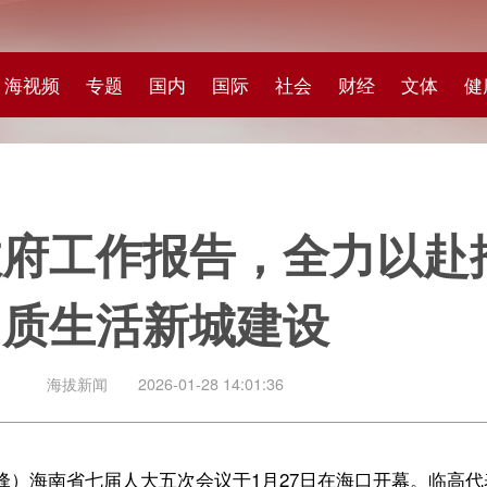
专题
国内
国际
社会
财经
文体
健康
快评
图集
科
作报告，全力以赴推进自贸
活新城建设
闻
2026-01-28 14:01:36
七届人大五次会议于1月27日在海口开幕。临高代表团认真审议省政府工