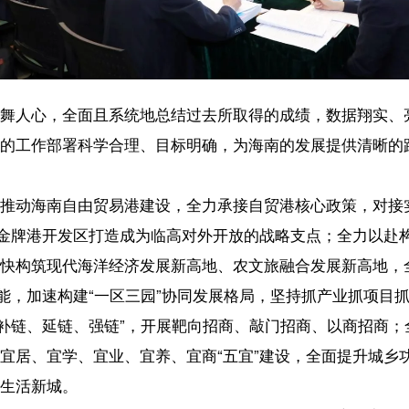
由贸易港建设，全力承接自贸港核心政策，对接实施国际高标准经贸规
打造成为临高对外开放的战略支点；全力以赴构建“1243”发展战略体系
海洋经济发展新高地、农文旅融合发展新高地，全力培育数字经济、绿
建“一区三园”协同发展格局，坚持抓产业抓项目抓招商，突出“大学习、大
、强链”，开展靶向招商、敲门招商、以商招商；全力以赴推进自贸港品
、宜业、宜养、宜商“五宜”建设，全面提升城乡功能品质和居民获得感，
不平凡的成绩。”省人大代表王挺说，临高多方筹措资金，有效化解历史遗
，实现多项惠企利民政策“零的突破”。但当前仍面临一些压力和挑战，一
三产比例更趋合理；二是地方财政收支矛盾突出，在化解历史遗留问题
力还有待进一步加强。希望省委、省政府在省级规划、资金安排、项目
步强化省内区域协同发展机制，助力临高更好地融入自贸港建设全局。
贸易港建设的实际需求，从稳步扩大开放、加强文化建设、发展特色产
提出建议，为海南的高质量发展积极建言献策。
【责任编辑：韩 