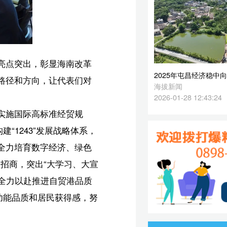
2026-01-28 12:43:24
，
色
宣
质
努
留
是
布
婧】