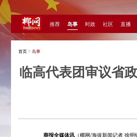
推荐
岛事
时政
社区
直播
海视频
首页
岛事
临高代表团审议省政府工
质生
海拔新
商报全媒体讯
（椰网/海拔新闻记者 徐明锋）海南省
报告，并结合实际提出具有建设性的意见和建议。