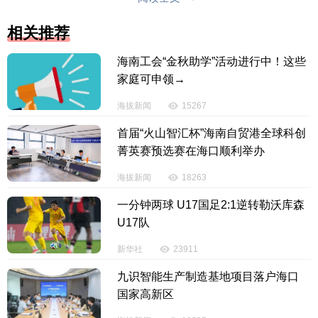
相关推荐
版权声明：国际旅游岛商报全媒体文字、图片、视频、音频等版权作
品，欢迎转发，但非经本报书面授权同意，严禁包括但不限于转载或改
海南工会“金秋助学”活动进行中！这些
编、引用等，违者必追究法律责任。
家庭可申领→
海拔新闻
15267
投诉电话：0898-65818181
首届“火山智汇杯”海南自贸港全球科创
菁英赛预选赛在海口顺利举办
海拔新闻
18263
一分钟两球 U17国足2:1逆转勒沃库森
U17队
新华社
23911
九识智能生产制造基地项目落户海口
国家高新区