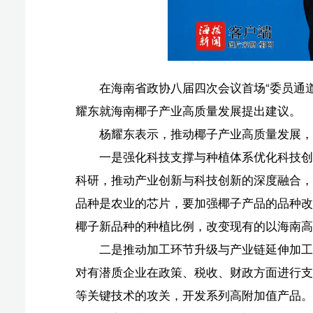
杨耀东表示，推动椰子产业高质量发展，他认为可以
一是强化科技支撑与种植体系优化科技创新是椰子产
科研，推动产业创新与科技创新的深度融合，引领椰子产
品种是农业的芯片，要加强椰子产品的品种改良，积极推
椰子新品种的种植比例，改变现有的以海南高种椰子为主
二是推动加工环节升级与产业链延伸加工环节未来的
对有潜质企业在政策、税收、财政方面进行支持等。要加
等关键技术的攻关，开发系列高附加值产品。要建立行业
元化、高端产品发展，特别是在新型保健品、新型生物材料
普、体验于一体的观光工厂。
三是创新销售模式与品牌价值提升品牌建设与销售渠
讲好椰子故事，设计统一标识，推出“海南椰子”区域公
平台，组织专业团队进行线上销售，包括各种平台的营销
动态，为产销决策提供依据。
四是完善产业协同与服务保障产业协同是产业整合的
发展的专项计划，设立专项资金，对椰子种植、加工、销