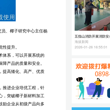
2026-01-26 16:55:01
的
。
质
针
工
多
科
要
商
场
业
植