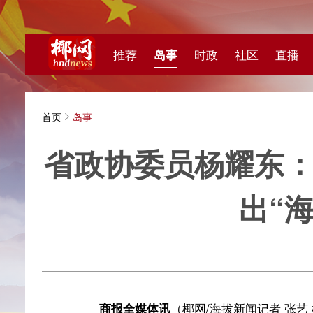
推荐
岛事
时政
社区
直播
海视频
首页
岛事
省政协委员杨耀东：建议
出“海南
海拔新
商报全媒体讯
（椰网/海拔新闻记者 张艺 柯育超 陈
通道”（第一场）集体采访活动在海口市举行。