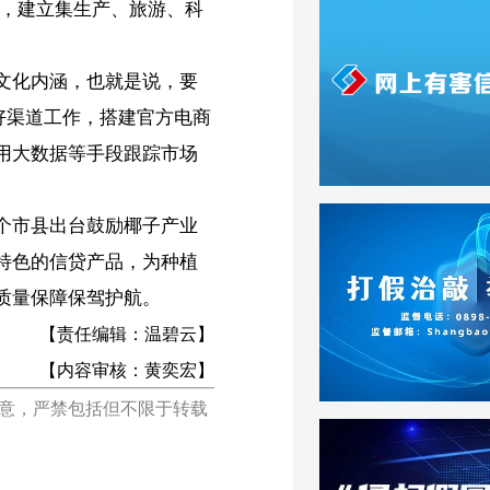
云】
宏】
载