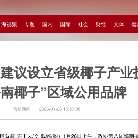
专题
国内
国际
社会
财经
文体
健康
快评
图集
科
设立省级椰子产业技术体系
椰子”区域公用品牌
闻
2026-01-26 16:59:08
王凤/文 戴铭/图）1月26日上午，政协第八届海南省委员会第四次会议“委