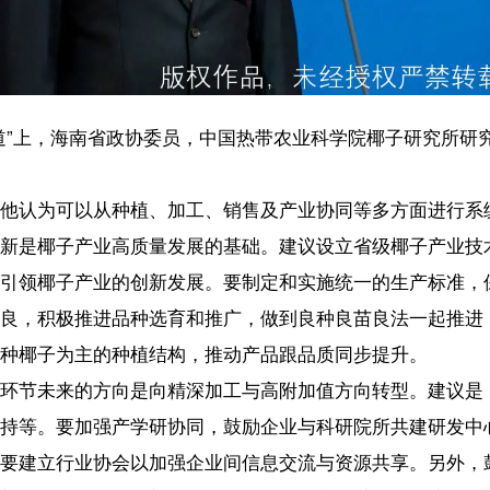
从种植、加工、销售及产业协同等多方面进行系统性提升。
业高质量发展的基础。建议设立省级椰子产业技术体系，可以开展系统
业的创新发展。要制定和实施统一的生产标准，保障产品的质量和安全
进品种选育和推广，做到良种良苗良法一起推进，提高矮化、高产、优
的种植结构，推动产品跟品质同步提升。
方向是向精深加工与高附加值方向转型。建议是，推进企业培优工程，
强产学研协同，鼓励企业与科研院所共建研发中心，突破椰子新材料加
协会以加强企业间信息交流与资源共享。另外，鼓励企业从初级产品向
等创新领域。推动“椰子+文旅”方面的创新模式，建立集生产、旅游、
道创新是椰子产业健康发展的动力。要挖掘椰子文化内涵，也就是说，
用品牌，利用各种渠道进行全方位的宣传推广。做好渠道工作，搭建官方电
活动。同时，完善市场信息监测与预警机制，利用大数据等手段跟踪市
基础，要做好政策制定、金融服务保障，建议各个市县出台鼓励椰子产
售进行全方位扶持。在金融方面鼓励创新，出台特色的信贷产品，为种