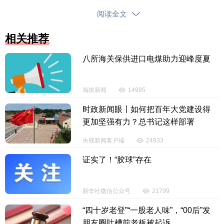
阅读全文
版权声明：国际旅游岛商报全媒体文字、图片、视频、音频等版权作
品，欢迎转发，但非经本报书面授权同意，严禁包括但不限于转载或改
相关推荐
编、引用等，违者必追究法律责任。
八所海关保供进口电煤助力迎峰度夏
投诉电话：0898-65818181
海拔新闻
14995
时政新闻眼丨如何把百年大党建设得
更加坚强有力？总书记这样部署
央视新闻客户端
24933
证实了！“胶球”存在
新华社微信公众号
21799
“四十岁老登”“一股老人味”，“00后”发
朋友圈吐槽前老板被起诉